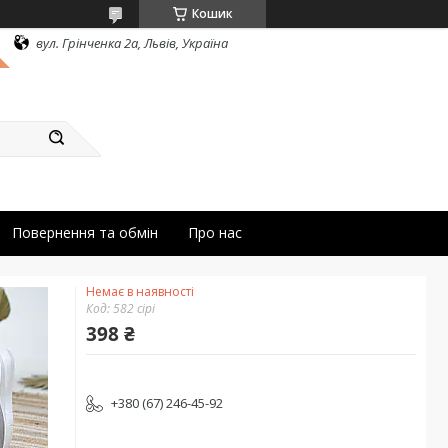
Кошик
вул. Грінченка 2а, Львів, Україна
Повернення та обмін
Про нас
Немає в наявності
Код:
582 сірі
398 ₴
+380 (67) 246-45-92