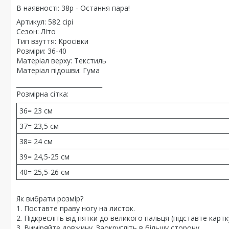
В наявності: 38р - Остання пара!
Артикул: 582 сірі
Сезон: Літо
Тип взуття: Кросівки
Розміри: 36-40
Матеріал верху: Текстиль
Матеріал підошви: Гума
____________________________
Розмірна сітка:
36= 23 см
37= 23,5 см
38= 24 см
39= 24,5-25 см
40= 25,5-26 см
Як вибрати розмір?
1. Поставте праву ногу на листок.
2. Підкресліть від пятки до великого пальця (підставте карт
3. Виміряйте довжину. Заокругліть в більшу сторону.