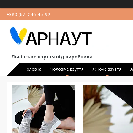
+380 (67) 246-45-92
Львівське взуття від виробника
Головна
Чоловіче взуття
Жіноче взуття
А