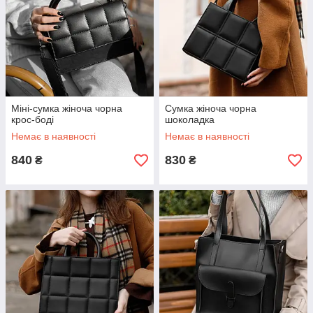
Міні-сумка жіноча чорна
Cумка жіноча чорна
крос-боді
шоколадка
Немає в наявності
Немає в наявності
840
830
₴
₴