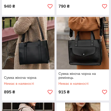
940
790
₴
₴
Cумка жіноча чорна на
Сумка жіноча чорна
ремінець
Немає в наявності
Немає в наявності
895
915
₴
₴