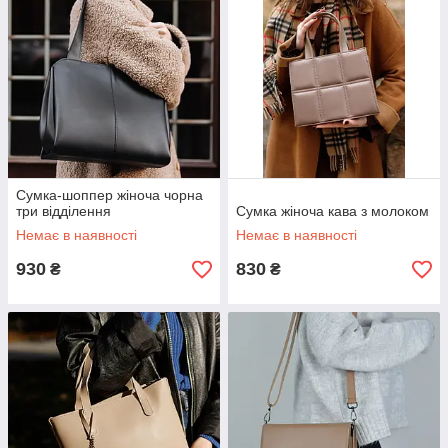
Cумка-шоппер жіноча чорна
три відділення
Cумка жіноча кава з молоком
Немає в наявності
Немає в наявності
930
830
₴
₴