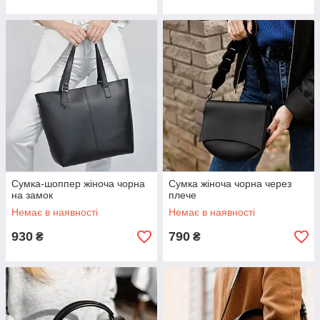
Cумка-шоппер жіноча чорна
Сумка жіноча чорна через
на замок
плече
Немає в наявності
Немає в наявності
930
790
₴
₴