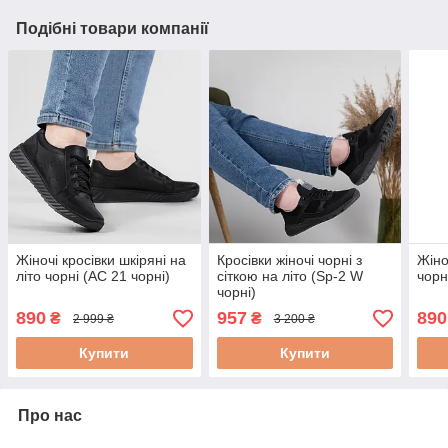
Подібні товари компанії
Жіночі кросівки шкіряні на
Кросівки жіночі чорні з
Жіно
літо чорні (АС 21 чорні)
сіткою на літо (Sp-2 W
чорн
чорні)
890
957
890
₴
₴
2 999 ₴
3 200 ₴
Купити
Купити
Про нас