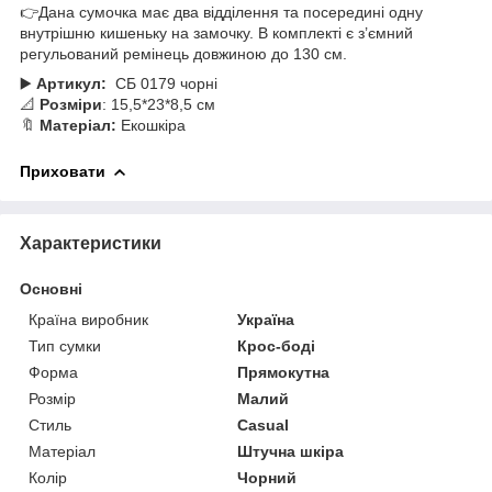
👉Дана сумочка має два відділення та посередині одну
внутрішню кишеньку на замочку. В комплекті є з’ємний
регульований ремінець довжиною до 130 см.
▶️
Артикул:
СБ 0179 чорні
📐
Розміри
: 15,5*23*8,5 см
🔖
Матеріал:
Екошкіра
Приховати
Характеристики
Основні
Країна виробник
Україна
Тип сумки
Крос-боді
Форма
Прямокутна
Розмір
Малий
Стиль
Casual
Матеріал
Штучна шкіра
Колір
Чорний