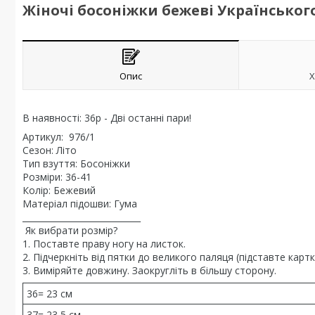
Жіночі босоніжки бежеві Українськог
Опис
Х
В наявності: 36р - Дві останні пари!
Артикул: 976/1
Сезон: Літо
Тип взуття: Босоніжки
Розміри: 36-41
Колір: Бежевий
Матеріал підошви: Гума
____________________________
Як вибрати розмір?
1. Поставте праву ногу на листок.
2. Підчеркніть від пятки до великого паляця (підставте карт
3. Виміряйте довжину. Заокругліть в більшу сторону.
36= 23 см
37= 23,5 см