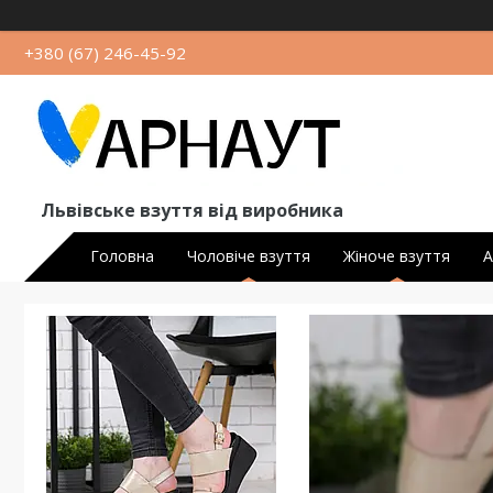
+380 (67) 246-45-92
Львівське взуття від виробника
Головна
Чоловіче взуття
Жіноче взуття
А