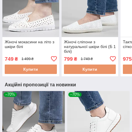
Жіночі мокасини на літо з
Жіночі сліпони з
Такт
шкіри білі
натуральної шкіри білі (Б 1
сітк
білі)
749
799
975
₴
₴
1 499 ₴
1 749 ₴
Купити
Купити
Акційні пропозиції та новинки
–70%
–70%