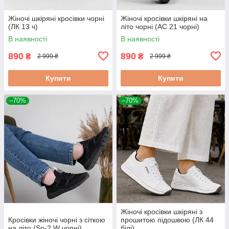
Жіночі шкіряні кросівки чорні
Жіночі кросівки шкіряні на
(ЛК 13 ч)
літо чорні (АС 21 чорні)
В наявності
В наявності
890
890
₴
₴
2 999 ₴
2 999 ₴
Купити
Купити
–70%
–70%
Жіночі кросівки шкіряні з
Кросівки жіночі чорні з сіткою
прошитою підошвою (ЛК 44
на літо (Sp-2 W чорні)
білі)