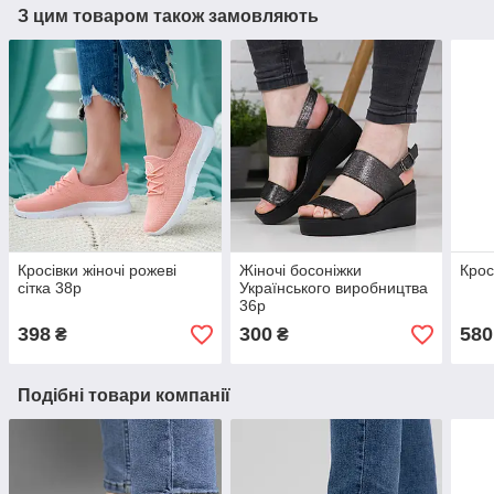
З цим товаром також замовляють
Кросівки жіночі рожеві
Жіночі босоніжки
Кросі
сітка 38р
Українського виробництва
36р
398
300
580
₴
₴
Подібні товари компанії