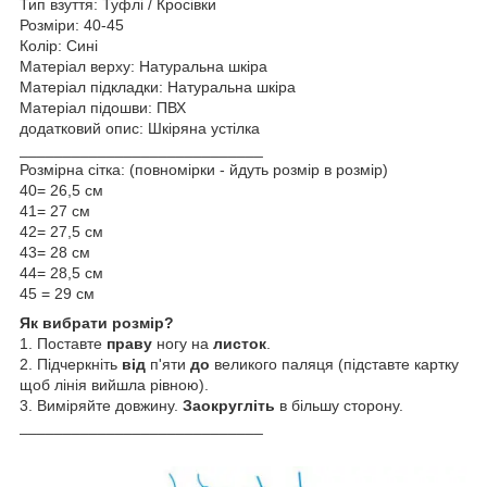
Тип взуття: Туфлі / Кросівки
Розміри: 40-45
Колір: Сині
Матеріал верху: Натуральна шкіра
Матеріал підкладки: Натуральна шкіра
Матеріал підошви: ПВХ
додатковий опис: Шкіряна устілка
____________________________
Розмірна сітка: (повномірки - йдуть розмір в розмір)
40= 26,5 см
41= 27 см
42= 27,5 см
43= 28 см
44= 28,5 см
45 = 29 см
Як вибрати розмір?
1. Поставте
праву
ногу на
листок
.
2. Підчеркніть
від
п'яти
до
великого паляця (підставте картку
щоб лінія вийшла рівною).
3. Виміряйте довжину.
Заокругліть
в більшу сторону.
____________________________