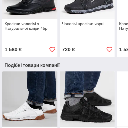
Кросівки чоловічі з
Чоловічі кросівки чорні
Крос
Натуральної шкіри 45р
Нату
1 580
720
1 5
₴
₴
Подібні товари компанії