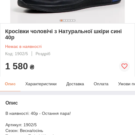
Кросівки чоловічі з Натуральної шкіри сині
40р
Немає в наявності
Код: 1902/5
Роздріб
1 580
₴
Опис
Характеристики
Доставка
Оплата
Умови п
Опис
В наявності: 40р - Остання пара!
Артикул: 1902/5
Сезон: Весна/осінь