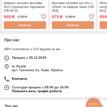
Шкіряні чоловічі кросівки
Кросівки чоловічі на літо з
Жіно
білі з прошитою підошвою
сіткою та шкірою чорні (UA
нату
(ЛК 40 б)
354)
білі)
999
975
899
₴
₴
3 200 ₴
3 280 ₴
Купити
Купити
Про нас
88% позитивних з 219 відгуків за рік
Працює з 20.12.2019
м. Львів
вул. Грінченка 2а, Львів, Україна
Контакти
Сьогодні працює з 09:00 до 16:00
Показати весь графік роботи
КНОПКА
Про нас