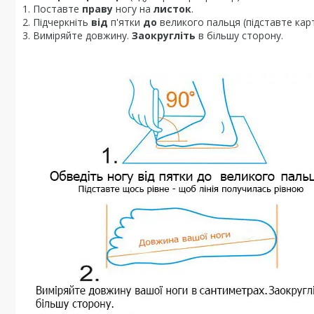
1. Поставте
праву
ногу на
листок
.
2. Підчеркніть
від
п'ятки
до
великого пальця (підставте карт
3. Виміряйте довжину.
Заокругліть
в більшу сторону.