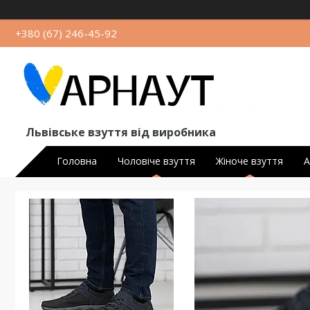
+380 (67) 246-45-92
Львівське взуття від виробника
Головна
Чоловіче взуття
Жіноче взуття
А