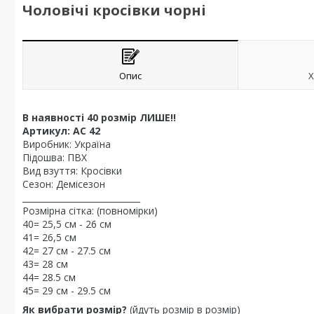
Чоловічі кросівки чорні
Опис
Х
В наявності 40 розмір ЛИШЕ!!
Артикул: АС 42
Виробник: Україна
Підошва: ПВХ
Вид взуття: Кросівки
Сезон: Демісезон
____________________________
Розмірна сітка: (повномірки)
40= 25,5 см - 26 см
41= 26,5 см
42= 27 см - 27.5 см
43= 28 см
44= 28.5 см
45= 29 см - 29.5 см
Як вибрати розмір?
(йдуть розмір в розмір)