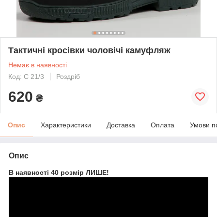
Тактичні кросівки чоловічі камуфляж
Немає в наявності
Код: С 21/3
Роздріб
620
₴
Опис
Характеристики
Доставка
Оплата
Умови п
Опис
В наявності 40 розмір ЛИШЕ!