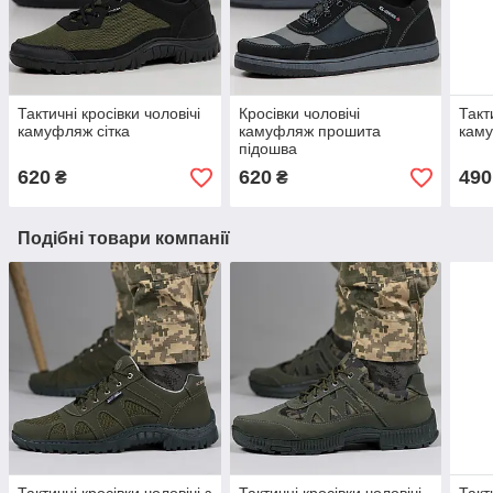
Тактичні кросівки чоловічі
Кросівки чоловічі
Такт
камуфляж сітка
камуфляж прошита
кам
підошва
620
620
490
₴
₴
Подібні товари компанії
Тактичні кросівки чоловічі з
Тактичні кросівки чоловічі
Такт