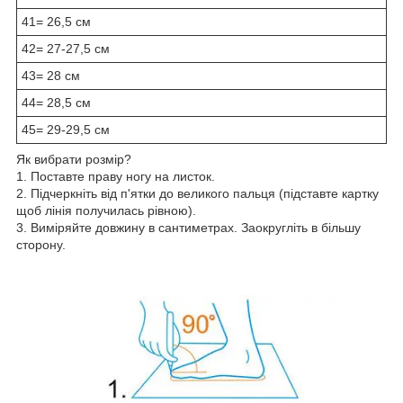
41= 26,5 см
42= 27-27,5 см
43= 28 см
44= 28,5 см
45= 29-29,5 см
Як вибрати розмір?
1. Поставте праву ногу на листок.
2. Підчеркніть від п'ятки до великого пальця (підставте картку
щоб лінія получилась рівною).
3. Виміряйте довжину в сантиметрах. Заокругліть в більшу
сторону.