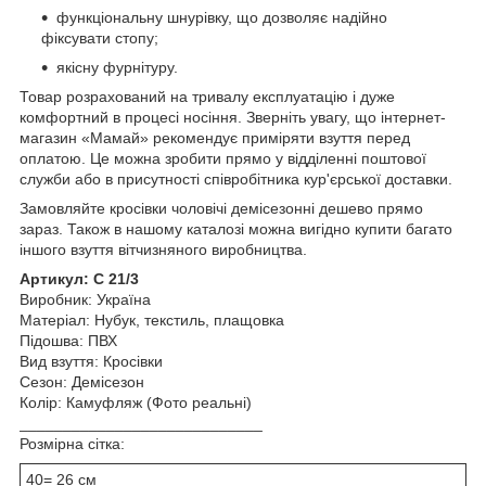
функціональну шнурівку, що дозволяє надійно
фіксувати стопу;
якісну фурнітуру.
Товар розрахований на тривалу експлуатацію і дуже
комфортний в процесі носіння. Зверніть увагу, що інтернет-
магазин «Мамай» рекомендує приміряти взуття перед
оплатою. Це можна зробити прямо у відділенні поштової
служби або в присутності співробітника кур'єрської доставки.
Замовляйте кросівки чоловічі демісезонні дешево прямо
зараз. Також в нашому каталозі можна вигідно купити багато
іншого взуття вітчизняного виробництва.
Артикул: С 21/3
Виробник: Україна
Матеріал: Нубук, текстиль, плащовка
Підошва: ПВХ
Вид взуття: Кросівки
Сезон: Демісезон
Колір: Камуфляж (Фото реальні)
____________________________
Розмірна сітка:
40= 26 см