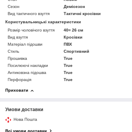
Сезон
Демісезон
Вид тактичного взуття
Тактичні кросівки
Користувальницькі характеристики
Розмір чоловічого взуття
40= 26 см
Вид взуття
Кросівки
Матеріал підошви
ПВХ
Стиль
Спортивний
Прошивка
True
Посилюючі накладки
True
Антиковзна підошва
True
Перфорація
True
Приховати
Умови доставки
Нова Пошта
Всі умови доставки