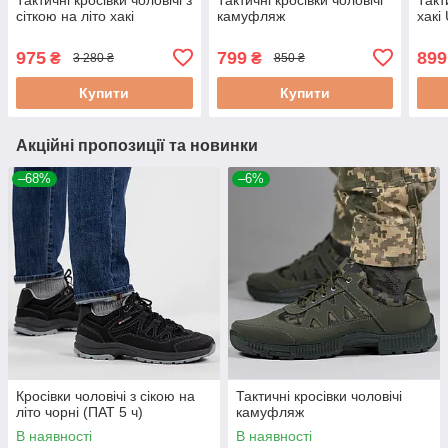
сіткою на літо хакі
камуфляж
хакі
975
799
899
₴
₴
3 280 ₴
850 ₴
Купити
Купити
Акційні пропозиції та новинки
–68%
–6%
Кросівки чоловічі з сікою на
Тактичні кросівки чоловічі
літо чорні (ПАТ 5 ч)
камуфляж
В наявності
В наявності