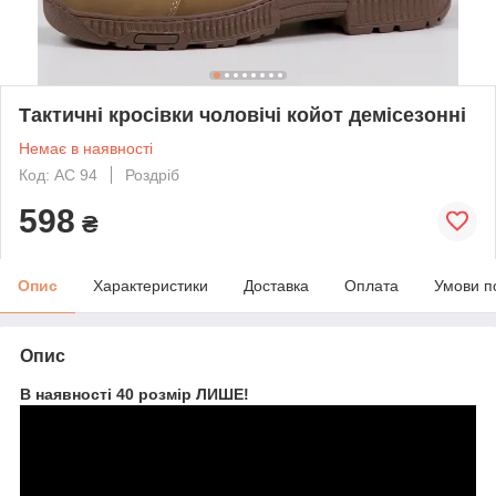
Тактичні кросівки чоловічі койот демісезонні
Немає в наявності
Код: АС 94
Роздріб
598
₴
Опис
Характеристики
Доставка
Оплата
Умови п
Опис
В наявності 40 розмір ЛИШЕ!