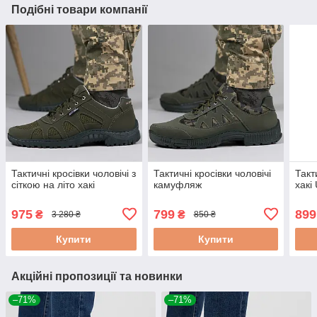
Подібні товари компанії
Тактичні кросівки чоловічі з
Тактичні кросівки чоловічі
Такт
сіткою на літо хакі
камуфляж
хакі
975
799
899
₴
₴
3 280 ₴
850 ₴
Купити
Купити
Акційні пропозиції та новинки
–71%
–71%