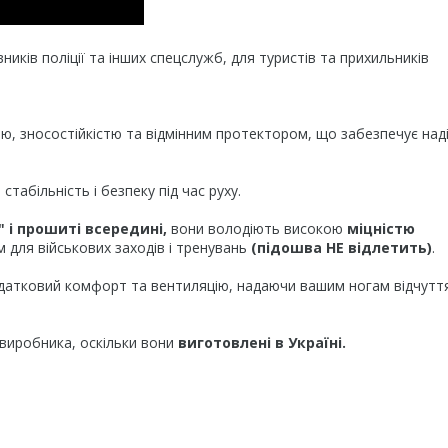
вників поліції та інших спецслужб, для туристів та прихильників
тю, зносостійкістю та відмінним протектором, що забезпечує над
стабільність і безпеку під час руху.
" і прошиті всередині,
вони володіють високою
міцністю
 для військових заходів і тренувань
(підошва НЕ відлетить)
.
датковий комфорт та вентиляцію, надаючи вашим ногам відчутт
 виробника, оскільки вони
виготовлені в Україні.