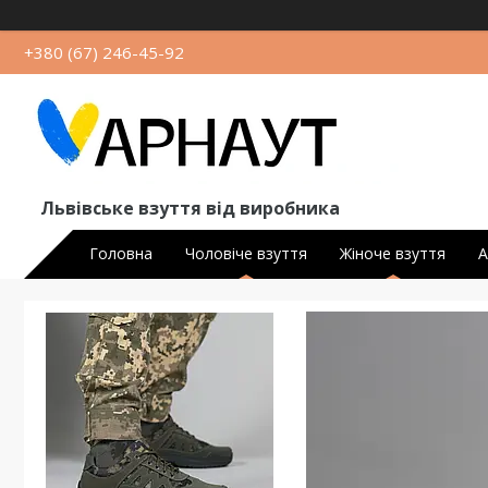
+380 (67) 246-45-92
Львівське взуття від виробника
Головна
Чоловіче взуття
Жіноче взуття
А