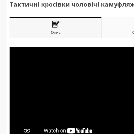
Тактичні кросівки чоловічі камуфля
Опис
Х