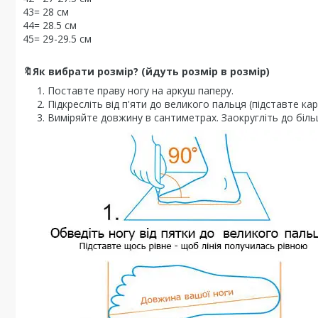
43= 28 см
44= 28.5 см
45= 29-29.5 см
🔖Як вибрати розмір? (йдуть розмір в розмір)
Поставте праву ногу на аркуш паперу.
Підкресліть від п'яти до великого пальця (підставте кар
Виміряйте довжину в сантиметрах. Заокругліть до біль