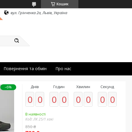
Кошик
вул. Грінченка 2а, Львів, Україна
Повернення та обмін
Про нас
Днів
Годин
Хвилин
Секунд
–6%
0
0
0
0
0
0
0
0
В наявності
Код:
ЛК 25/1 хакі
850 ₴