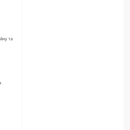
ійну та
я