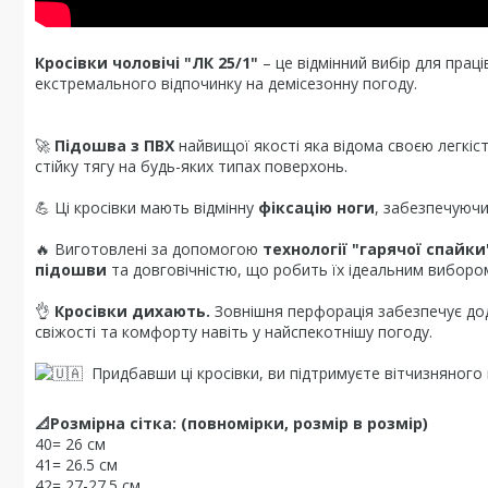
Кросівки чоловічі "ЛК 25/1"
– це відмінний вибір для праці
екстремального відпочинку на демісезонну погоду.
🚀
Підошва з ПВХ
найвищої якості яка відома своєю легкіс
стійку тягу на будь-яких типах поверхонь.
💪 Ці кросівки мають відмінну
фіксацію ноги
, забезпечуючи 
🔥 Виготовлені за допомогою
технології "гарячої спайки
підошви
та довговічністю, що робить їх ідеальним вибором
👌
Кросівки дихають.
Зовнішня перфорація забезпечує до
свіжості та комфорту навіть у найспекотнішу погоду.
Придбавши ці кросівки, ви підтримуєте вітчизняного
📐Розмірна сітка: (повномірки, розмір в розмір)
40= 26 см
41= 26.5 см
42= 27-27.5 см