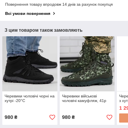
Повернення товару впродовж 14 днів за рахунок покупця
Всі умови повернення
З цим товаром також замовляють
Черевики чоловічі чорні на
Черевики військові
Чере
хутрі -20°C
чоловічі камуфляж, 41р
з ху
1 2
980
980
₴
₴