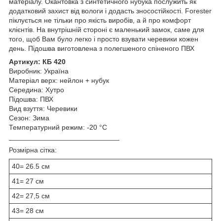
матеріалу. Окантовка з синтетичного нубука послужить як
додатковий захист від вологи і додасть зносостійкості. Forester
піклується не тільки про якість виробів, а й про комфорт
клієнтів. На внутрішній стороні є маленький замок, саме для
того, щоб Вам було легко і просто взувати черевики кожен
день. Підошва виготовлена з полегшеного спіненого ПВХ
Артикул: КБ 420
Виробник: Україна
Матеріал верх: нейлон + нубук
Середина: Хутро
Підошва: ПВХ
Вид взуття: Черевики
Сезон: Зима
Температурний режим: -20 °C
____________________________
Розмірна сітка:
40= 26.5 см
41= 27 см
42= 27,5 см
43= 28 см