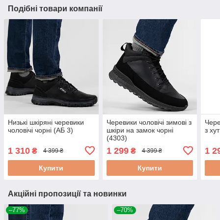
Подібні товари компанії
Низькі шкіряні черевики
Черевики чоловічі зимові з
Чере
чоловічі чорні (АБ 3)
шкіри на замок чорні
з ху
(4303)
1 310
1 299
1 2
₴
₴
4 399 ₴
4 399 ₴
Купити
Купити
Акційні пропозиції та новинки
–77%
–70%