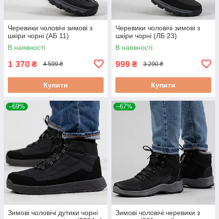
Черевики чоловічі зимові з
Черевики чоловічі зимові з
шкіри чорні (АБ 11)
шкіри чорні (ЛБ 23)
В наявності
В наявності
1 370
999
₴
₴
4 599 ₴
3 290 ₴
Купити
Купити
–69%
–67%
Зимові чоловічі дутики чорні
Зимові чоловічі черевики з