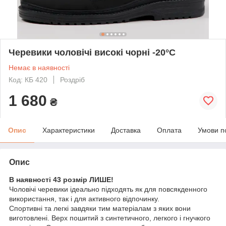
Черевики чоловічі високі чорні -20°C
Немає в наявності
Код: КБ 420
Роздріб
1 680
₴
Опис
Характеристики
Доставка
Оплата
Умови п
Опис
В наявності 43 розмір ЛИШЕ!
Чоловічі черевики ідеально підходять як для повсякденного
використання, так і для активного відпочинку.
Спортивні та легкі завдяки тим матеріалам з яких вони
виготовлені. Верх пошитий з синтетичного, легкого і гнучкого