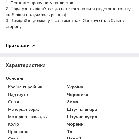
1. Поставте праву ногу на листок.
2. Підчеркніть від п'ятки до великого пальця (підставте картку
щоб лінія получилась рівною).
3. Виміряйте довжину в сантиметрах. Заокругліть в більшу
сторону.
Приховати
Характеристики
Основні
Країна виробник
Україна
Вид взуття
Черевики
Сезон
Зима
Матеріал верху
Штучна шкіра
Матеріал підкладки
Штучне хутро
Колір
Чорний
Прошивка
Так
Стан
Новий