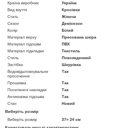
Країна виробник
Україна
Вид взуття
Кросівки
Стать
Жіноча
Сезон
Демісезон
Колір
Білий
Матеріал верху
Пресована шкіра
Матеріал підошви
ПВХ
Матеріал підкладки
Текстиль
Стиль
Повсякденний
Застібка
Шнурівка
Водовідштовхувальне
Так
просочення
Прошивка
Так
Посилюючі накладки
Так
Антиковзка підошва
Так
Стан
Новий
Виберіть розмір
Виберіть розмір
37= 24 см
Користувальницькі характеристики