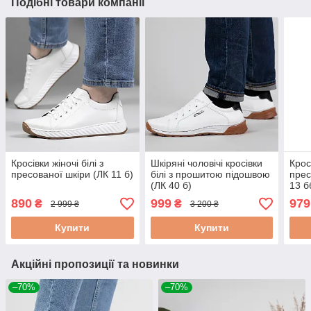
Подібні товари компанії
Кросівки жіночі білі з
Шкіряні чоловічі кросівки
Крос
пресованої шкіри (ЛК 11 б)
білі з прошитою підошвою
прес
(ЛК 40 б)
13 б
890
999
979
₴
₴
2 999 ₴
3 200 ₴
Купити
Купити
Акційні пропозиції та новинки
–70%
–70%