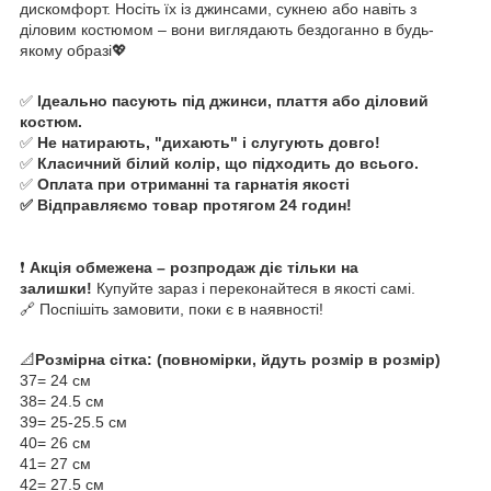
дискомфорт. Носіть їх із джинсами, сукнею або навіть з
діловим костюмом – вони виглядають бездоганно в будь-
якому образі💖
✅
Ідеально пасують під джинси, плаття або діловий
костюм.
✅
Не натирають, "дихають" і слугують довго!
✅
Класичний білий колір, що підходить до всього.
✅
Оплата при отриманні та гарнатія якості
✅ Відправляємо товар протягом 24 годин!
❗
Акція обмежена – розпродаж діє тільки на
залишки!
Купуйте зараз і переконайтеся в якості самі.
🔗 Поспішіть замовити, поки є в наявності!
📐
Розмірна сітка: (повномірки, йдуть розмір в розмір)
37= 24 см
38= 24.5 см
39= 25-25.5 см
40= 26 см
41= 27 см
42= 27.5 см