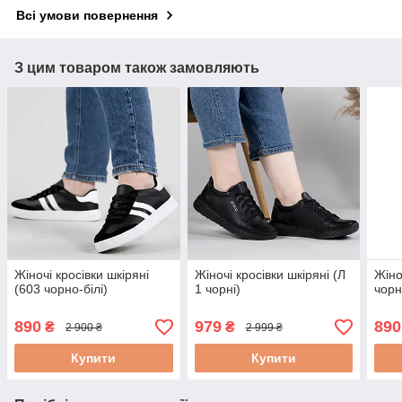
Всі умови повернення
З цим товаром також замовляють
Жіночі кросівки шкіряні
Жіночі кросівки шкіряні (Л
Жіно
(603 чорно-білі)
1 чорні)
чорн
890
979
890
₴
₴
2 900 ₴
2 999 ₴
Купити
Купити