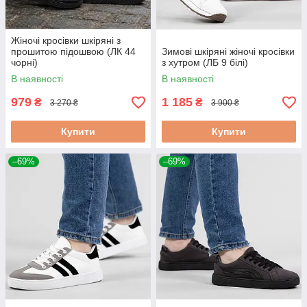
Жіночі кросівки шкіряні з
прошитою підошвою (ЛК 44
Зимові шкіряні жіночі кросівки
чорні)
з хутром (ЛБ 9 білі)
В наявності
В наявності
979
1 185
₴
₴
3 270 ₴
3 900 ₴
Купити
Купити
–69%
–69%