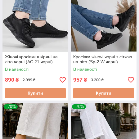
Жіночі кросівки шкіряні на
Кросівки жіночі чорні з сіткою
літо чорні (АС 21 чорні)
на літо (Sp-2 W чорні)
В наявності
В наявності
890
957
₴
₴
2 999 ₴
3 200 ₴
Купити
Купити
–70%
–70%