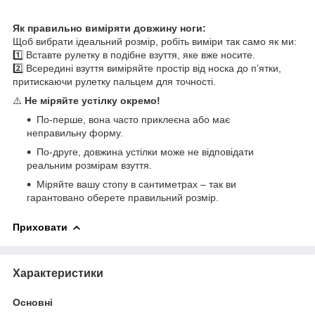
Як правильно виміряти довжину ноги:
Щоб вибрати ідеальний розмір, робіть виміри так само як ми:
1️⃣ Вставте рулетку в подібне взуття, яке вже носите.
2️⃣ Всередині взуття виміряйте простір від носка до п’ятки,
притискаючи рулетку пальцем для точності.
⚠️
Не міряйте устілку окремо!
По-перше, вона часто приклеєна або має
неправильну форму.
По-друге, довжина устілки може не відповідати
реальним розмірам взуття.
Міряйте вашу стопу в сантиметрах – так ви
гарантовано оберете правильний розмір.
Приховати
Характеристики
Основні