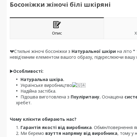
Босоніжки жіночі білі шкіряні
Опис
Х
💔Стильні жіночі босоніжки з
Натуральної шкіри
на літо
"
невід'ємним елементом вашого образу, підкреслюючи вашу 
▶️
Особливості:
Натуральна шкіра.
Українське виробництво
Надійна застібка.
Підошва виготовлена з
Поуліритану.
Оснащена
сист
хребет.
Чому клієнти обирають нас?
Гарантія якості від виробника
. Обмін/повернення я
Ми беремо
взуття напряму від виробника
, тому у 