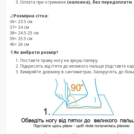
Оплата при отриманні
(наложка), без передоплати
.
📐
Розмірна сітка:
36= 23.5 см
37= 24 см
38= 24.5-25 см
39= 25.5 см
40= 26 см
🔖
Як вибрати розмір?
Поставте праву ногу на аркуш паперу.
Підкресліть від п'яти до великого пальця (підставте кар
Виміряйте довжину в сантиметрах. Заокругліть до біль