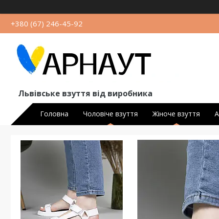
+380 (67) 246-45-92
Львівське взуття від виробника
Головна
Чоловіче взуття
Жіноче взуття
А