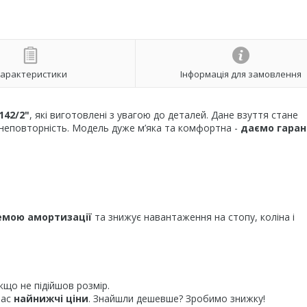
арактеристики
Інформація для замовлення
142/2"
, які виготовлені з увагою до деталей. Дане взуття стане
неповторність. Модель дуже м’яка та комфортна -
даємо гаран
емою амортизації
та знижує навантаження на стопу, коліна і
кщо не підійшов розмір.
нас
найнижчі ціни
. Знайшли дешевше? Зробимо знижку!