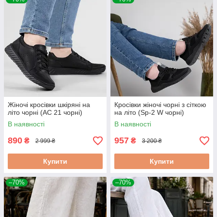
Жіночі кросівки шкіряні на
Кросівки жіночі чорні з сіткою
літо чорні (АС 21 чорні)
на літо (Sp-2 W чорні)
В наявності
В наявності
890
957
₴
₴
2 999 ₴
3 200 ₴
Купити
Купити
–70%
–70%