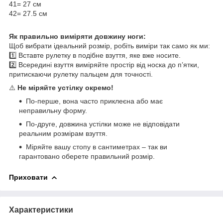
41= 27 см
42= 27.5 см
Як правильно виміряти довжину ноги:
Щоб вибрати ідеальний розмір, робіть виміри так само як ми:
1️⃣ Вставте рулетку в подібне взуття, яке вже носите.
2️⃣ Всередині взуття виміряйте простір від носка до п’ятки,
притискаючи рулетку пальцем для точності.
⚠️
Не міряйте устілку окремо!
По-перше, вона часто приклеєна або має
неправильну форму.
По-друге, довжина устілки може не відповідати
реальним розмірам взуття.
Міряйте вашу стопу в сантиметрах – так ви
гарантовано оберете правильний розмір.
Приховати
Характеристики