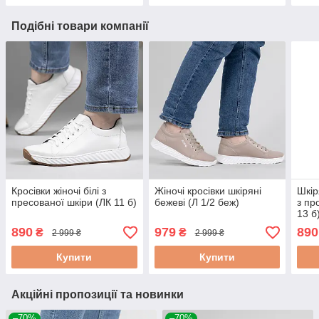
Подібні товари компанії
Кросівки жіночі білі з
Жіночі кросівки шкіряні
Шкір
пресованої шкіри (ЛК 11 б)
бежеві (Л 1/2 беж)
з пр
13 б
890
979
890
₴
₴
2 999 ₴
2 999 ₴
Купити
Купити
Акційні пропозиції та новинки
–70%
–70%