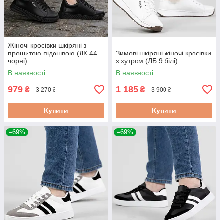
Жіночі кросівки шкіряні з
прошитою підошвою (ЛК 44
Зимові шкіряні жіночі кросівки
чорні)
з хутром (ЛБ 9 білі)
В наявності
В наявності
979
1 185
₴
₴
3 270 ₴
3 900 ₴
Купити
Купити
–69%
–69%