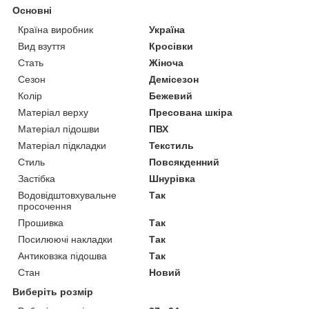
Основні
Країна виробник
Україна
Вид взуття
Кросівки
Стать
Жіноча
Сезон
Демісезон
Колір
Бежевий
Матеріал верху
Пресована шкіра
Матеріал підошви
ПВХ
Матеріал підкладки
Текстиль
Стиль
Повсякденний
Застібка
Шнурівка
Водовідштовхувальне
Так
просочення
Прошивка
Так
Посилюючі накладки
Так
Антиковзка підошва
Так
Стан
Новий
Виберіть розмір