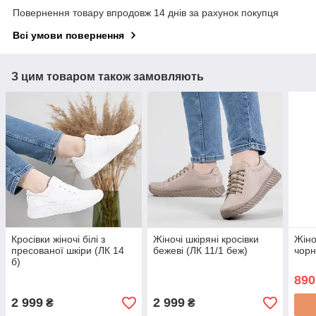
Повернення товару впродовж 14 днів за рахунок покупця
Всі умови повернення
З цим товаром також замовляють
Кросівки жіночі білі з
Жіночі шкіряні кросівки
Жіно
пресованої шкіри (ЛК 14
бежеві (ЛК 11/1 беж)
чорн
б)
890
2 999
2 999
₴
₴