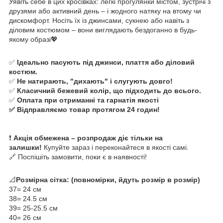
Уявіть себе в цих кросівках: легкі прогулянки містом, зустрічі з
друзями або активний день – і жодного натяку на втому чи
дискомфорт. Носіть їх із джинсами, сукнею або навіть з
діловим костюмом – вони виглядають бездоганно в будь-
якому образі💖
✅
Ідеально пасують під джинси, плаття або діловий
костюм.
✅
Не натирають, "дихають" і слугують довго!
✅
Класичний бежевий колір, що підходить до всього.
✅
Оплата при отриманні та гарнатія якості
✅ Відправляємо товар протягом 24 годин!
❗
Акція обмежена – розпродаж діє тільки на
залишки!
Купуйте зараз і переконайтеся в якості самі.
🔗 Поспішіть замовити, поки є в наявності!
📐
Розмірна сітка: (повномірки, йдуть розмір в розмір)
37= 24 см
38= 24.5 см
39= 25-25.5 см
40= 26 см