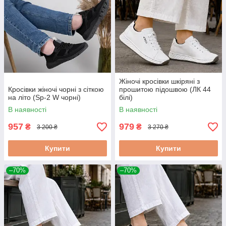
Жіночі кросівки шкіряні з
Кросівки жіночі чорні з сіткою
прошитою підошвою (ЛК 44
на літо (Sp-2 W чорні)
білі)
В наявності
В наявності
957
979
₴
₴
3 200 ₴
3 270 ₴
Купити
Купити
–70%
–70%