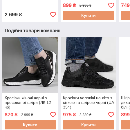
899
749
₴
2 899 ₴
2 699
₴
Купити
Подібні товари компанії
Кросівки жіночі чорні з
Кросівки чоловічі на літо з
Шкір
пресованої шкіри (ЛК 12
сіткою та шкірою чорні (UA
диха
чб)
354)
білі 
870
975
899
₴
₴
2 999 ₴
3 280 ₴
Купити
Купити