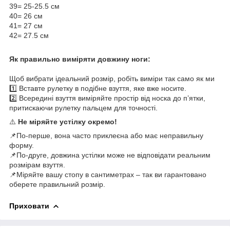
39= 25-25.5 см
40= 26 см
41= 27 см
42= 27.5 см
Як правильно виміряти довжину ноги:
Щоб вибрати ідеальний розмір, робіть виміри так само як ми
1️⃣ Вставте рулетку в подібне взуття, яке вже носите.
2️⃣ Всередині взуття виміряйте простір від носка до п’ятки,
притискаючи рулетку пальцем для точності.
⚠️
Не міряйте устілку окремо!
📌По-перше, вона часто приклеєна або має неправильну
форму.
📌По-друге, довжина устілки може не відповідати реальним
розмірам взуття.
📌Міряйте вашу стопу в сантиметрах – так ви гарантовано
оберете правильний розмір.
Приховати