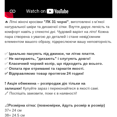
🔥 Літні жіночі кросівки
"ЛК 31 чорні"
, виготовлені з м'якої
натуральної шкіри та дихаючої сітки. Взуття дарує легкість та
комфорт навіть у спекотні дні. Чудовий варінт на літо! Кожна
пара створена з увагою до деталей і стане невід'ємним
елементом вашого образу, підкреслюючи вашу неповторність.
✅
Ідеально пасують під джинси, чи літнє плаття.
✅
Не натирають, "дихають" і слугують довго!
✅
Класичний чорний колір, що підходить до всього.
✅
Оплата при отриманні та гарнатія якості.
✅ Відправляємо товар протягом 24 годин!
❗
Акція обмежена – розпродаж діє тільки на
залишки!
Купуйте зараз і переконайтеся в якості самі.
🔗 Поспішіть замовити, поки є в наявності!
📐
Розмірна сітка: (повномірки, йдуть розмір в розмір)
37= 24 см
38= 24.5 см