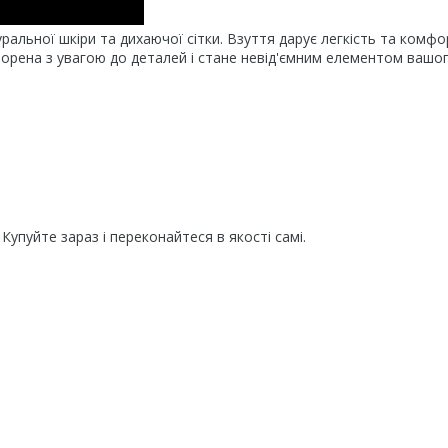
туральної шкіри та дихаючої сітки. Взуття дарує легкість та комф
створена з увагою до деталей і стане невід'ємним елементом вашо
Купуйте зараз і переконайтеся в якості самі.