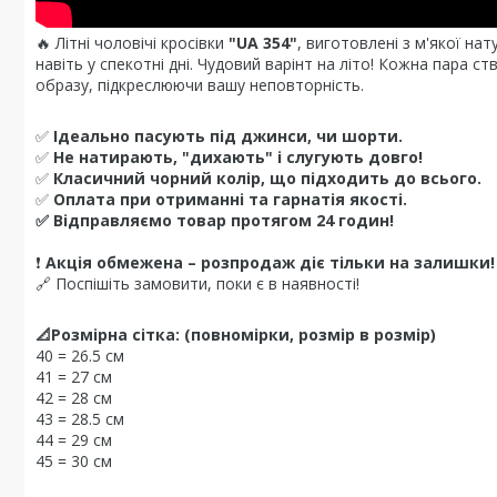
🔥 Літні чоловічі кросівки
"UA 354"
, виготовлені з м'якої на
навіть у спекотні дні. Чудовий варінт на літо! Кожна пара 
образу, підкреслюючи вашу неповторність.
✅
Ідеально пасують під джинси, чи шорти.
✅
Не натирають, "дихають" і слугують довго!
✅
Класичний чорний колір, що підходить до всього.
✅
Оплата при отриманні та гарнатія якості.
✅ Відправляємо товар протягом 24 годин!
❗
Акція обмежена – розпродаж діє тільки на залишки!
🔗 Поспішіть замовити, поки є в наявності!
📐Розмірна сітка: (повномірки, розмір в розмір)
40 = 26.5 см
41 = 27 см
42 = 28 см
43 = 28.5 см
44 = 29 см
45 = 30 см