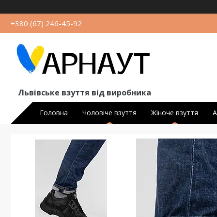
+380 (67) 246-45-92
Львівське взуття від виробника
Головна
Чоловіче взуття
Жіноче взуття
А