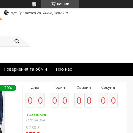
Кошик
вул. Грінченка 2а, Львів, Україна
Повернення та обмін
Про нас
Днів
Годин
Хвилин
Секунд
–70%
0
0
0
0
0
0
0
0
В наявності
Код:
UA 354
3 280 ₴