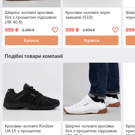
Шкіряні чоловічі кросівки
Кросівки чоловічі чорні
Шкір
білі з прошитою підошвою
замшеві (510)
чорн
(ЛК 40 б)
999
899
899
₴
₴
3 200 ₴
2 899 ₴
Купити
Купити
Подібні товари компанії
Кросівки чоловічі Kindzer
Шкіряні чоловічі кросівки
Крос
UA 15 з прошитою
білі з прошитою підошвою
прес