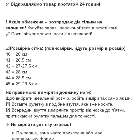
✅ Відправляємо товар протягом 24 годин!
❗
Акція обмежена – розпродаж діє тільки на
залишки!
Купуйте зараз і переконайтеся в якості самі.
🔗 Поспішіть замовити, поки є в наявності!
📐
Розмірна сітка: (повномірки, йдуть розмір в розмір)
40 = 26 см
41 = 26.5 см
42 = 27-27.5 см
43 = 28 см
44 = 28.5 см
45 = 29-29.5 см
Як правильно виміряти довжину ноги:
Щоб вибрати ідеальний розмір, робіть виміри так само як ми:
1️⃣ Вставте рулетку в подібне взуття, яке вже носите.
2️⃣ Всередині взуття виміряйте простір від носка до п’ятки,
притискаючи рулетку пальцем для точності.
⚠️
Не міряйте устілку окремо!
По-перше, вона часто приклеєна або має
неправильну форму.