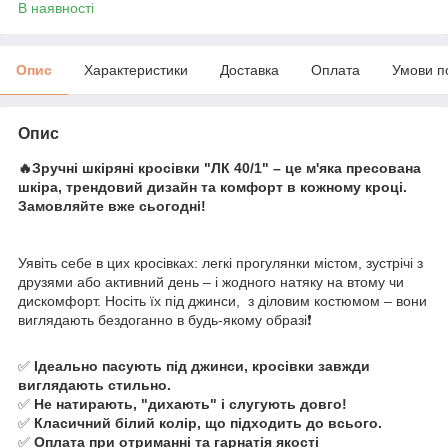
В наявності
Опис
Характеристики
Доставка
Оплата
Умови п
Опис
🔥Зручні шкіряні кросівки "ЛК 40/1" – це м'яка пресована
шкіра, трендовий дизайн та комфорт в кожному кроці.
Замовляйте вже сьогодні!
Уявіть себе в цих кросівках: легкі прогулянки містом, зустрічі з
друзями або активний день – і жодного натяку на втому чи
дискомфорт. Носіть їх під джинси, з діловим костюмом – вони
виглядають бездоганно в будь-якому образі❗
✅
Ідеально пасують під джинси, кросівки завжди
виглядають стильно.
✅
Не натирають, "дихають" і слугують довго!
✅
Класичний білий колір, що підходить до всього.
✅
Оплата при отриманні та гарнатія якості