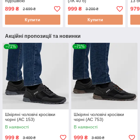
підошвою
(ЛК 40 б)
13 б
899
999
979
₴
₴
2 699 ₴
3 200 ₴
Купити
Купити
Акційні пропозиції та новинки
–71%
–71%
Шкіряні чоловічі кросівки
Шкіряні чоловічі кросівки
чорні (АС 153)
чорні (АС 753)
В наявності
В наявності
999
999
₴
₴
3 400 ₴
3 400 ₴