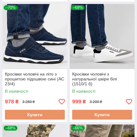
–70%
–69%
Кросівки чоловічі на літо з
Кросівки чоловічі з
прошитою підошвою сині (АС
натуральної шкіри білі
23/4)
(1510/1 б)
В наявності
В наявності
978
999
₴
₴
3 280 ₴
3 200 ₴
Купити
Купити
–68%
–66%