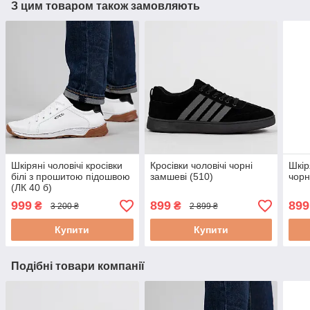
З цим товаром також замовляють
Шкіряні чоловічі кросівки
Кросівки чоловічі чорні
Шкір
білі з прошитою підошвою
замшеві (510)
чорн
(ЛК 40 б)
999
899
899
₴
₴
3 200 ₴
2 899 ₴
Купити
Купити
Подібні товари компанії