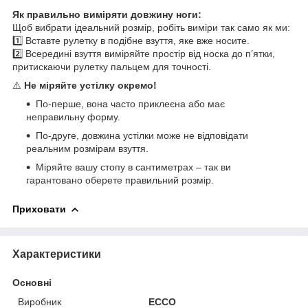
Як правильно виміряти довжину ноги:
Щоб вибрати ідеальний розмір, робіть виміри так само як ми:
1️⃣ Вставте рулетку в подібне взуття, яке вже носите.
2️⃣ Всередині взуття виміряйте простір від носка до п’ятки,
притискаючи рулетку пальцем для точності.
⚠️
Не міряйте устілку окремо!
По-перше, вона часто приклеєна або має
неправильну форму.
По-друге, довжина устілки може не відповідати
реальним розмірам взуття.
Міряйте вашу стопу в сантиметрах – так ви
гарантовано оберете правильний розмір.
Приховати
Характеристики
Основні
Виробник
ECCO