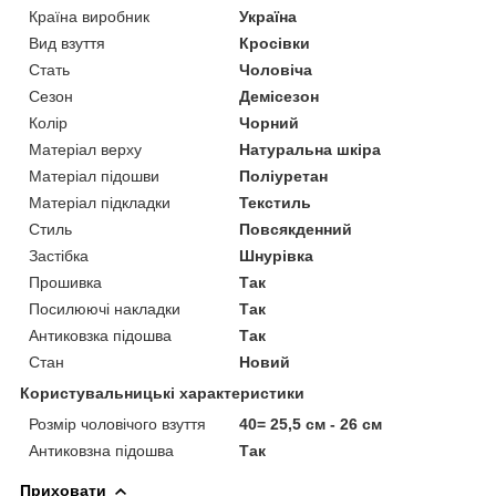
Країна виробник
Україна
Вид взуття
Кросівки
Стать
Чоловіча
Сезон
Демісезон
Колір
Чорний
Матеріал верху
Натуральна шкіра
Матеріал підошви
Поліуретан
Матеріал підкладки
Текстиль
Стиль
Повсякденний
Застібка
Шнурівка
Прошивка
Так
Посилюючі накладки
Так
Антиковзка підошва
Так
Стан
Новий
Користувальницькі характеристики
Розмір чоловічого взуття
40= 25,5 см - 26 см
Антиковзна підошва
Так
Приховати