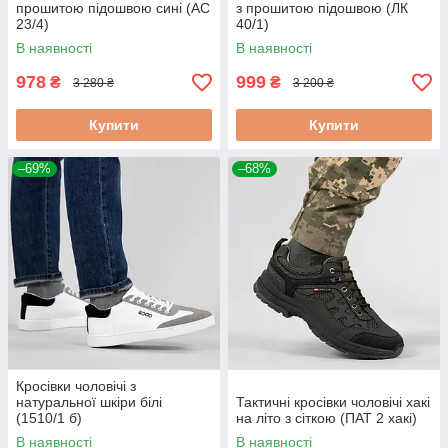
прошитою підошвою сині (АС
з прошитою підошвою (ЛК
23/4)
40/1)
В наявності
В наявності
978
999
₴
₴
3 280 ₴
3 200 ₴
Купити
Купити
–69%
–68%
Кросівки чоловічі з
натуральної шкіри білі
Тактичні кросівки чоловічі хакі
(1510/1 б)
на літо з сіткою (ПАТ 2 хакі)
В наявності
В наявності