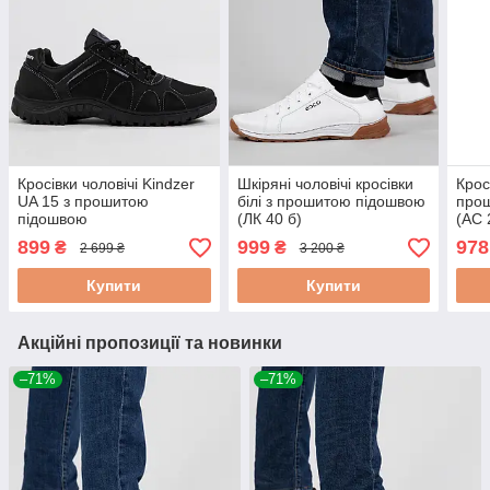
Кросівки чоловічі Kindzer
Шкіряні чоловічі кросівки
Крос
UA 15 з прошитою
білі з прошитою підошвою
прош
підошвою
(ЛК 40 б)
(АС 
899
999
978
₴
₴
2 699 ₴
3 200 ₴
Купити
Купити
Акційні пропозиції та новинки
–71%
–71%