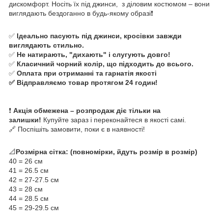
дискомфорт. Носіть їх під джинси, з діловим костюмом – вони
виглядають бездоганно в будь-якому образі❗
✅
Ідеально пасують під джинси, кросівки завжди
виглядають стильно.
✅
Не натирають, "дихають" і слугують довго!
✅
Класичний чорний колір, що підходить до всього.
✅
Оплата при отриманні та гарнатія якості
✅ Відправляємо товар протягом 24 годин!
❗
Акція обмежена – розпродаж діє тільки на
залишки!
Купуйте зараз і переконайтеся в якості самі.
🔗 Поспішіть замовити, поки є в наявності!
📐
Розмірна сітка: (повномірки, йдуть розмір в розмір)
40 = 26 см
41 = 26.5 см
42 = 27-27.5 см
43 = 28 см
44 = 28.5 см
45 = 29-29.5 см