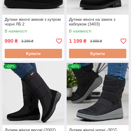
Дутики жіночі зимові з хутром
Дутики жіночі на замок з
чорні ЛБ 2
каблуком (3403)
В наявності
В наявності
990
1 199
₴
₴
3 299 ₴
3 900 ₴
Купити
Купити
–69%
–65%
Дутики жіночі високі (2002)
Дутики жіночі чорні -30°С