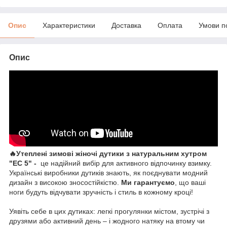
Опис
Характеристики
Доставка
Оплата
Умови п
Опис
🔥Утеплені зимові жіночі дутики з натуральним хутром
"ЕС 5" -
це надійний вибір для активного відпочинку взимку.
Українські виробники дутиків знають, як поєднувати модний
дизайн з високою зносостійкістю.
Ми гарантуємо
, що ваші
ноги будуть відчувати зручність і стиль в кожному кроці!
Уявіть себе в цих дутиках: легкі прогулянки містом, зустрічі з
друзями або активний день – і жодного натяку на втому чи