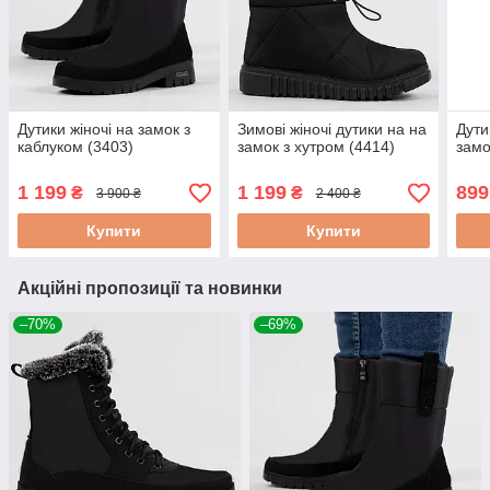
Дутики жіночі на замок з
Зимові жіночі дутики на на
Дути
каблуком (3403)
замок з хутром (4414)
замо
1 199
1 199
899
₴
₴
3 900 ₴
2 400 ₴
Купити
Купити
Акційні пропозиції та новинки
–70%
–69%