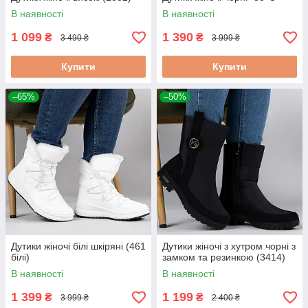
В наявності
В наявності
1 099
1 390
₴
₴
3 490 ₴
3 999 ₴
Купити
Купити
–65%
–50%
Дутики жіночі білі шкіряні (461
Дутики жіночі з хутром чорні з
білі)
замком та резинкою (3414)
В наявності
В наявності
1 399
1 199
₴
₴
3 999 ₴
2 400 ₴