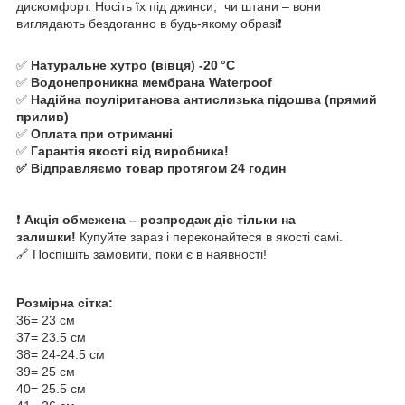
дискомфорт. Носіть їх під джинси, чи штани – вони
виглядають бездоганно в будь-якому образі❗
✅
Натуральне хутро (вівця) -20 °C
✅
Водонепроникна мембрана Waterpoof
✅
Надійна поуліританова
антислизька
підошва (прямий
прилив)
✅
Оплата при отриманні
✅
Гарантія якості від виробника!
✅ Відправляємо товар протягом 24 годин
❗
Акція обмежена – розпродаж діє тільки на
залишки!
Купуйте зараз і переконайтеся в якості самі.
🔗 Поспішіть замовити, поки є в наявності!
Розмірна сітка:
36= 23 см
37= 23.5 см
38= 24-24.5 см
39= 25 см
40= 25.5 см