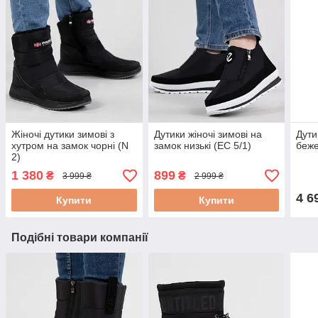
Жіночі дутики зимові з
Дутики жіночі зимові на
Дути
хутром на замок чорні (N
замок низькі (ЕС 5/1)
беже
2)
1 380
899
₴
₴
3 999 ₴
2 999 ₴
4 6
Купити
Купити
Подібні товари компанії