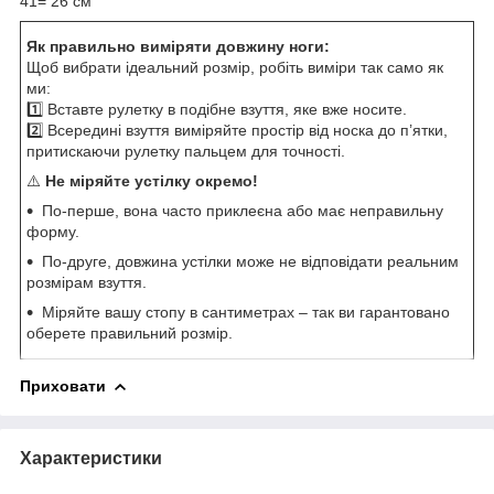
41= 26 см
Як правильно виміряти довжину ноги:
Щоб вибрати ідеальний розмір, робіть виміри так само як
ми:
1️⃣ Вставте рулетку в подібне взуття, яке вже носите.
2️⃣ Всередині взуття виміряйте простір від носка до п’ятки,
притискаючи рулетку пальцем для точності.
⚠️
Не міряйте устілку окремо!
По-перше, вона часто приклеєна або має неправильну
форму.
По-друге, довжина устілки може не відповідати реальним
розмірам взуття.
Міряйте вашу стопу в сантиметрах – так ви гарантовано
оберете правильний розмір.
Приховати
Характеристики