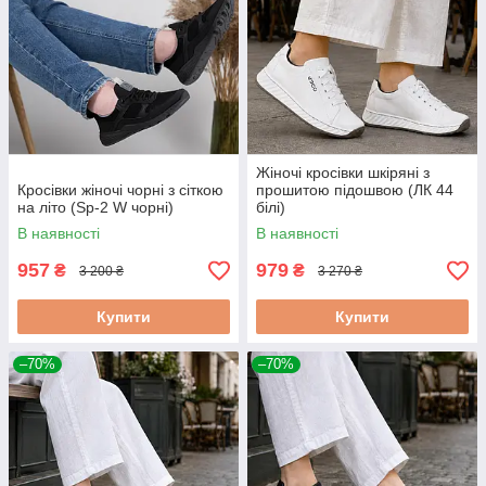
Жіночі кросівки шкіряні з
Кросівки жіночі чорні з сіткою
прошитою підошвою (ЛК 44
на літо (Sp-2 W чорні)
білі)
В наявності
В наявності
957
979
₴
₴
3 200 ₴
3 270 ₴
Купити
Купити
–70%
–70%