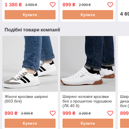
1 380
899
₴
₴
3 999 ₴
2 999 ₴
4 6
Купити
Купити
Подібні товари компанії
Жіночі кросівки шкіряні
Шкіряні чоловічі кросівки
Шкір
(603 білі)
білі з прошитою підошвою
диха
(ЛК 40 б)
білі 
890
999
899
₴
₴
2 900 ₴
3 200 ₴
Купити
Купити