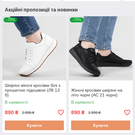
Акційні пропозиції та новинки
–70%
–70%
Шкіряні жіночі кросівки білі з
прошитою підошвою (ЛК 13
Жіночі кросівки шкіряні на
б)
літо чорні (АС 21 чорні)
В наявності
В наявності
890
890
₴
₴
2 999 ₴
2 999 ₴
Купити
Купити