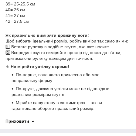
39= 25-25.5 см
40= 26 см
41= 27 см
42= 27.5 см
Як правильно виміряти довжину ноги:
Щоб вибрати ідеальний розмір, робіть виміри так само як ми:
1️⃣ Вставте рулетку в подібне взуття, яке вже носите.
2️⃣ Всередині взуття виміряйте простір від носка до п’ятки,
притискаючи рулетку пальцем для точності.
⚠️
Не міряйте устілку окремо!
По-перше, вона часто приклеєна або має
неправильну форму.
По-друге, довжина устілки може не відповідати
реальним розмірам взуття.
Міряйте вашу стопу в сантиметрах – так ви
гарантовано оберете правильний розмір.
Приховати