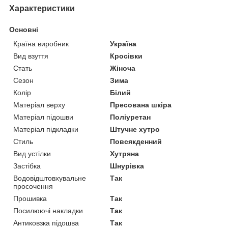
Характеристики
Основні
Країна виробник
Україна
Вид взуття
Кросівки
Стать
Жіноча
Сезон
Зима
Колір
Білий
Матеріал верху
Пресована шкіра
Матеріал підошви
Поліуретан
Матеріал підкладки
Штучне хутро
Стиль
Повсякденний
Вид устілки
Хутряна
Застібка
Шнурівка
Водовідштовхувальне
Так
просочення
Прошивка
Так
Посилюючі накладки
Так
Антиковзка підошва
Так