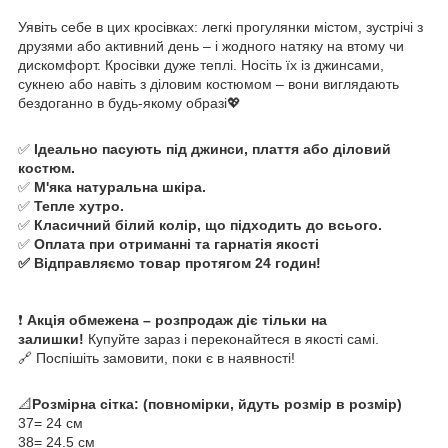
Уявіть себе в цих кросівках: легкі прогулянки містом, зустрічі з
друзями або активний день – і жодного натяку на втому чи
дискомфорт. Кросівки дуже теплі. Носіть їх із джинсами,
сукнею або навіть з діловим костюмом – вони виглядають
бездоганно в будь-якому образі💖
✅
Ідеально пасують під джинси, плаття або діловий
костюм.
✅
М'яка натуральна шкіра.
✅
Тепле хутро.
✅
Класичний білий колір, що підходить до всього.
✅
Оплата при отриманні та гарнатія якості
✅ Відправляємо товар протягом 24 годин!
❗
Акція обмежена – розпродаж діє тільки на
залишки!
Купуйте зараз і переконайтеся в якості самі.
🔗 Поспішіть замовити, поки є в наявності!
📐
Розмірна сітка: (повномірки, йдуть розмір в розмір)
37= 24 см
38= 24.5 см