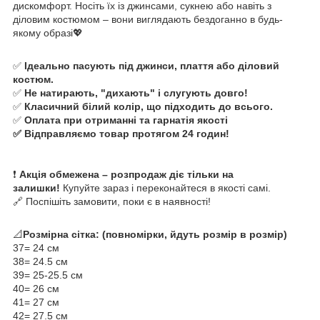
дискомфорт. Носіть їх із джинсами, сукнею або навіть з
діловим костюмом – вони виглядають бездоганно в будь-
якому образі💖
✅
Ідеально пасують під джинси, плаття або діловий
костюм.
✅
Не натирають, "дихають" і слугують довго!
✅
Класичний білий колір, що підходить до всього.
✅
Оплата при отриманні та гарнатія якості
✅ Відправляємо товар протягом 24 годин!
❗
Акція обмежена – розпродаж діє тільки на
залишки!
Купуйте зараз і переконайтеся в якості самі.
🔗 Поспішіть замовити, поки є в наявності!
📐
Розмірна сітка: (повномірки, йдуть розмір в розмір)
37= 24 см
38= 24.5 см
39= 25-25.5 см
40= 26 см
41= 27 см
42= 27.5 см