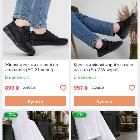
Жіночі кросівки шкіряні на
Кросівки жіночі чорні з сіткою
літо чорні (АС 21 чорні)
на літо (Sp-2 W чорні)
В наявності
В наявності
890
957
₴
₴
2 999 ₴
3 200 ₴
Купити
Купити
–70%
–70%