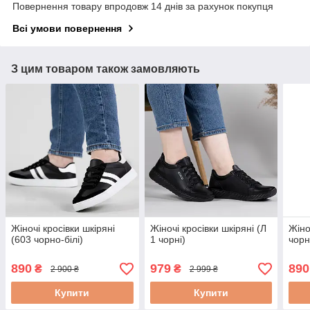
Повернення товару впродовж 14 днів за рахунок покупця
Всі умови повернення
З цим товаром також замовляють
Жіночі кросівки шкіряні
Жіночі кросівки шкіряні (Л
Жіно
(603 чорно-білі)
1 чорні)
чорн
890
979
890
₴
₴
2 900 ₴
2 999 ₴
Купити
Купити