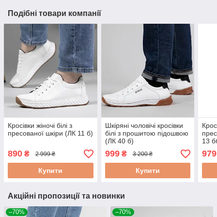
Подібні товари компанії
Кросівки жіночі білі з
Шкіряні чоловічі кросівки
Крос
пресованої шкіри (ЛК 11 б)
білі з прошитою підошвою
прес
(ЛК 40 б)
13 б
890
999
979
₴
₴
2 999 ₴
3 200 ₴
Купити
Купити
Акційні пропозиції та новинки
–70%
–70%