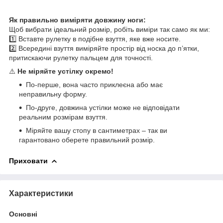
Як правильно виміряти довжину ноги:
Щоб вибрати ідеальний розмір, робіть виміри так само як ми:
1️⃣ Вставте рулетку в подібне взуття, яке вже носите.
2️⃣ Всередині взуття виміряйте простір від носка до п’ятки,
притискаючи рулетку пальцем для точності.
⚠️
Не міряйте устілку окремо!
По-перше, вона часто приклеєна або має
неправильну форму.
По-друге, довжина устілки може не відповідати
реальним розмірам взуття.
Міряйте вашу стопу в сантиметрах – так ви
гарантовано оберете правильний розмір.
Приховати
Характеристики
Основні