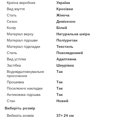
Країна виробник
Україна
Вид взуття
Кросівки
Стать
Жіноча
Сезон
Демісезон
Колір
Білий
Матеріал верху
Натуральна шкіра
Матеріал підошви
Поліуретан
Матеріал підкладки
Текстиль
Стиль
Повсякденний
Вид устілки
Адаптивна
Застібка
Шнурівка
Водовідштовхувальне
Так
просочення
Прошивка
Так
Посилюючі накладки
Так
Антиковзка підошва
Так
Стан
Новий
Виберіть розмір
Виберіть розмір
37= 24 см