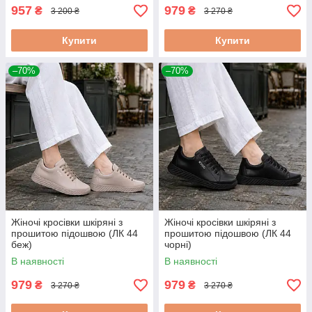
957
979
₴
₴
3 200 ₴
3 270 ₴
Купити
Купити
–70%
–70%
Жіночі кросівки шкіряні з
Жіночі кросівки шкіряні з
прошитою підошвою (ЛК 44
прошитою підошвою (ЛК 44
беж)
чорні)
В наявності
В наявності
979
979
₴
₴
3 270 ₴
3 270 ₴