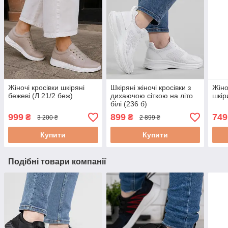
Жіночі кросівки шкіряні
Шкіряні жіночі кросівки з
Жіно
бежеві (Л 21/2 беж)
дихаючою сіткою на літо
шкір
білі (236 б)
999
899
749
₴
₴
3 200 ₴
2 899 ₴
Купити
Купити
Подібні товари компанії