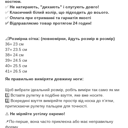
костюм.
✅
Не натирають, "дихають" і слугують довго!
✅
Класичний білий колір, що підходить до всього.
✅
Оплата при отриманні та гарнатія якості
✅ Відправляємо товар протягом 24 годин!
📐
Розмірна сітка: (повномірки, йдуть розмір в розмір)
36= 23 см
37= 23.5 см
38= 24 см
39= 24.5 см
40= 25.5 см
41= 26.5 см
Як правильно виміряти довжину ноги:
Щоб вибрати ідеальний розмір, робіть виміри так само як ми
1️⃣ Вставте рулетку в подібне взуття, яке вже носите.
2️⃣ Всередині взуття виміряйте простір від носка до п’ятки,
притискаючи рулетку пальцем для точності.
⚠️
Не міряйте устілку окремо!
📌По-перше, вона часто приклеєна або має неправильну
форму.